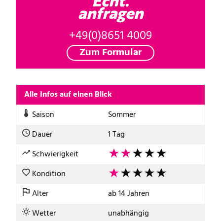
Echt.
anfragen
+49(0)8651 4009
Zum Formular
Alle Infos auf einen Blick
Saison
Sommer
Dauer
1 Tag
Schwierigkeit
Kondition
Alter
ab 14 Jahren
Wetter
unabhängig