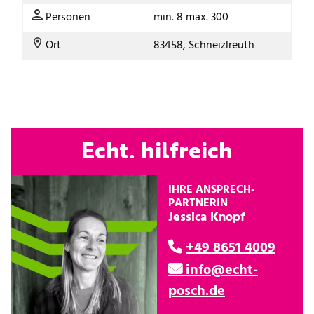
Personen
min. 8 max. 300
Ort
83458, Schneizlreuth
Echt. hilfreich
IHRE ANSPRECH­
PARTNERIN
Jessica Knopf
+49 8651 4009
info@echt-
posch.de