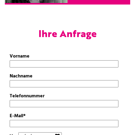
Ihre Anfrage
Bitte lassen Sie dieses Feld leer.
Vorname
Nachname
Telefonnummer
E-Mail*