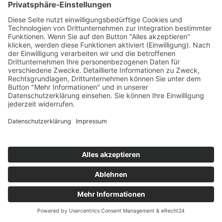
Snowmobil, Skidoo & Quad Touren Dein
Winterabenteuer mit Power
Mit Skidoos oder Snowmobilen über
unverspurte Pisten