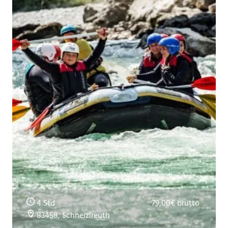
4 Std
79,00€ brutto
83458, Schneizlreuth