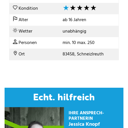
Kondition
Alter
ab 16 Jahren
Wetter
unabhängig
Personen
min. 10 max. 250
Ort
83458, Schneizlreuth
Echt. hilfreich
IHRE ANSPRECH­
PARTNERIN
Jessica Knopf