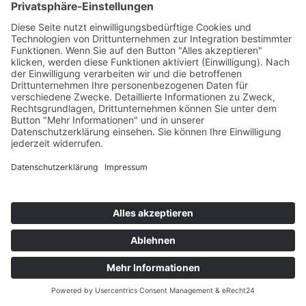
1 – 3 Stunden
auf Anfrage
Salzburger Land
Snowmobil, Skidoo & Quad Touren Dein
Winterabenteuer mit Power
Mit Skidoos oder Snowmobilen über
unverspurte Pisten