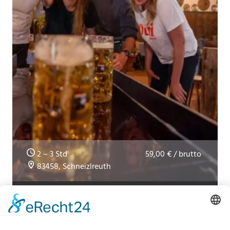
2 – 3 Std
59,00 € / brutto
83458, Schneizlreuth
Bayerische Olympiade
Für Teambuilding, JGA´s, Stammtisch &