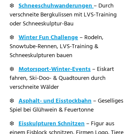
❄️
Schneeschuhwanderungen
– Durch
verschneite Bergkulissen mit LVS-Training
oder Schneeskulptur-Bau
❄️
Winter Fun Challenge
– Rodeln,
Snowtube-Rennen, LVS-Training &
Schneeskulpturen bauen
❄️
Motorsport-Winter-Events
– Eiskart
fahren, Ski-Doo- & Quadtouren durch
verschneite Wälder
❄️
Asphalt- und Eisstockbahn
– Geselliges
Spiel bei Glühwein & Feuertonne
❄️
Eisskulpturen Schnitzen
– Figur aus
einem Eisblock schnitzen, Firmen Logo, Tiere