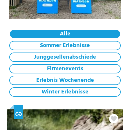
Alle
Sommer Erlebnisse
Junggesellenabschiede
Firmenevents
Erlebnis Wochenende
Winter Erlebnisse