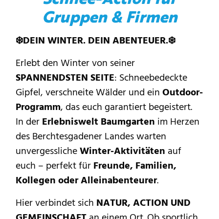
Gruppen & Firmen
❄️DEIN WINTER. DEIN ABENTEUER.❄️
Erlebt den Winter von seiner
SPANNENDSTEN SEITE
: Schneebedeckte
Gipfel, verschneite Wälder und ein
Outdoor-
Programm
, das euch garantiert begeistert.
In der
Erlebniswelt Baumgarten
im Herzen
des Berchtesgadener Landes warten
unvergessliche
Winter-Aktivitäten
auf
euch – perfekt für
Freunde, Familien,
Kollegen oder Alleinabenteurer
.
Hier verbindet sich
NATUR, ACTION UND
GEMEINSCHAFT
an einem Ort. Ob sportlich,