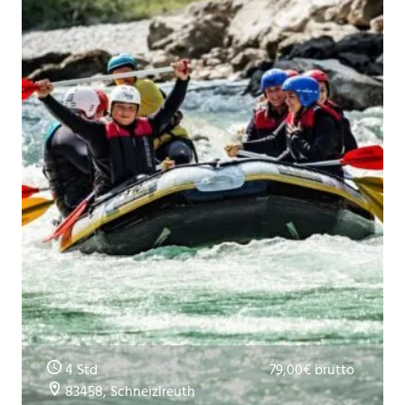
4 Std
79,00€ brutto
83458, Schneizlreuth